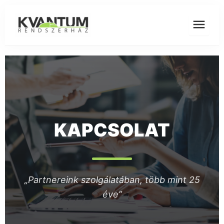
Skip
to
content
KAPCSOLAT
„Partnereink szolgálatában, több mint 25
éve”