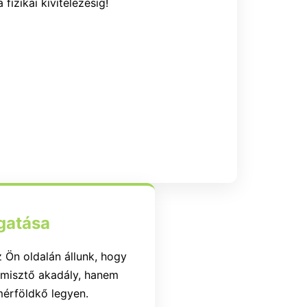
a fizikai kivitelezésig!
gatása
 Ön oldalán állunk, hogy
rémisztő akadály, hanem
 mérföldkő legyen.