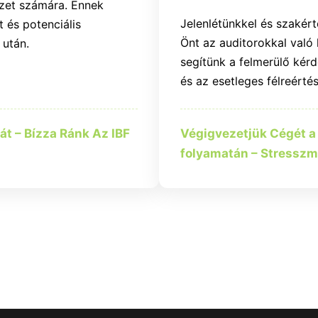
ezet számára. Ennek
Jelenlétünkkel és szakér
 és potenciális
Önt az auditorokkal val
 után.
segítünk a felmerülő ké
és az esetleges félreérté
át – Bízza Ránk Az IBF
Végigvezetjük Cégét a 
folyamatán – Stresszm