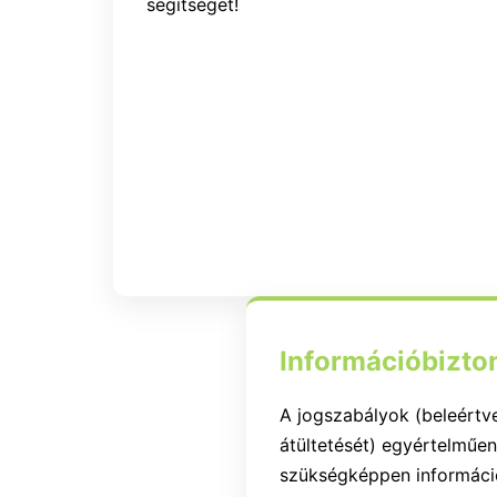
segítséget!
Információbizton
A jogszabályok (beleértv
átültetését) egyértelműen 
szükségképpen információ