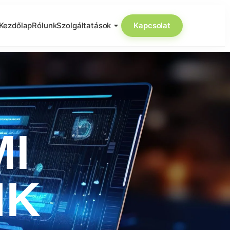
Kezdőlap
Rólunk
Szolgáltatások
Kapcsolat
MI
NK