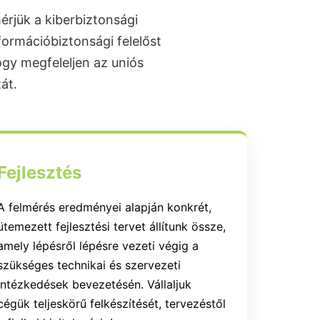
érjük a kiberbiztonsági
nformációbiztonsági felelőst
ogy megfeleljen az uniós
át.
Fejlesztés
A felmérés eredményei alapján konkrét,
ütemezett fejlesztési tervet állítunk össze,
amely lépésről lépésre vezeti végig a
szükséges technikai és szervezeti
intézkedések bevezetésén. Vállaljuk
cégük teljeskörű felkészítését, tervezéstől