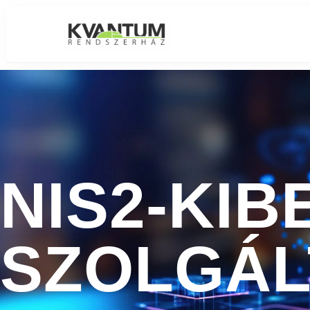
Skip
to
content
NIS2-KI
SZOLGÁL