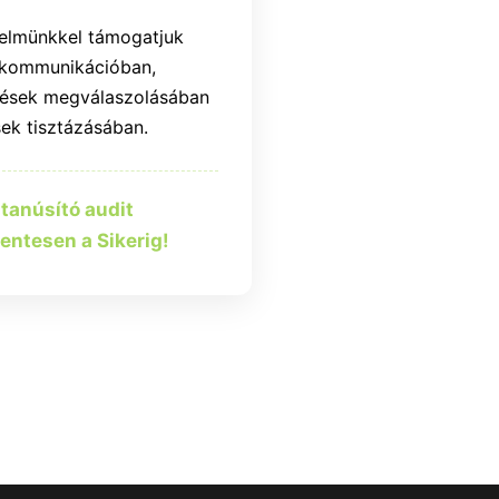
telmünkkel támogatjuk
ó kommunikációban,
rdések megválaszolásában
sek tisztázásában.
tanúsító audit
entesen a Sikerig!