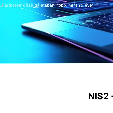
„Partnereink szolgálatában, több, mint 25 éve”
NIS2 