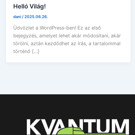
Helló Világ!
dani
/
2025.06.26.
Üdvözlet a WordPress-ben! Ez az első
bejegyzés, amelyet lehet akár módosítani, akár
törölni, aztán kezdődhet az írás, a tartalommal
történő […]